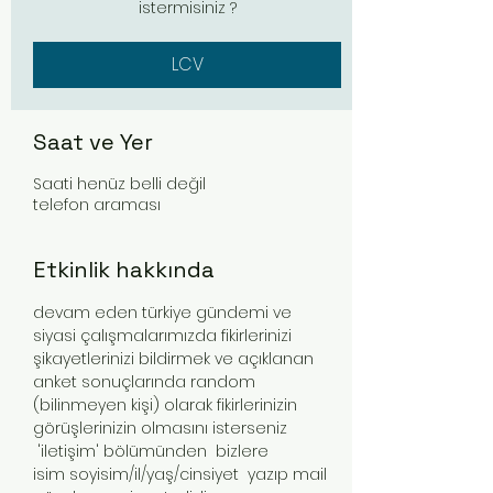
istermisiniz ?
LCV
Saat ve Yer
Saati henüz belli değil
telefon araması
Etkinlik hakkında
devam eden türkiye gündemi ve 
siyasi çalışmalarımızda fikirlerinizi 
şikayetlerinizi bildirmek ve açıklanan 
anket sonuçlarında random 
(bilinmeyen kişi) olarak fikirlerinizin 
görüşlerinizin olmasını isterseniz 
 'iletişim' bölümünden  bizlere
isim soyisim/il/yaş/cinsiyet  yazıp mail 