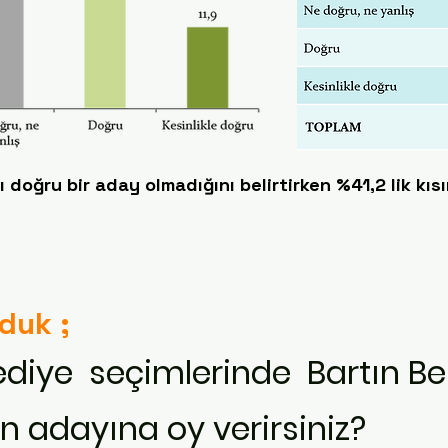
 doğru bir aday olmadığını belirtirken %41,2 lik kıs
rduk ;
iye seçimlerinde Bartın Bel
in adayına oy verirsiniz?