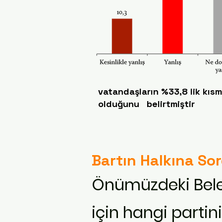
vatandaşların %33,8 lik kısmı
olduğunu belirtmiştir
Bartın Halkına So
Önümüzdeki Beled
için hangi partin