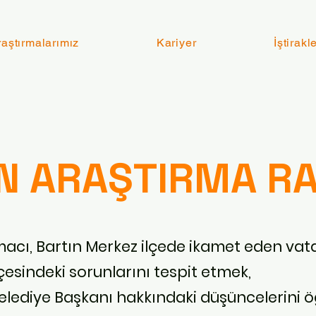
raştırmalarımız
Kariyer
İştirakl
N ARAŞTIRMA R
acı, Bartın Merkez ilçede ikamet eden vat
lçesindeki sorunlarını tespit etmek,
Belediye Başkanı hakkındaki düşüncelerini 