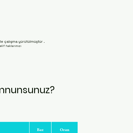
ile çalışma yürütülmüştür .
elif haklarımızı
emnunsunuz?