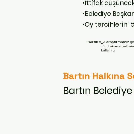
•İttifak düşünce
•Belediye Başka
•Oy tercihlerini
Bartın v_3 araştırmamız şir
tüm hakları şirketimize
kullanırız
Bartın Halkına 
Bartın Beledi