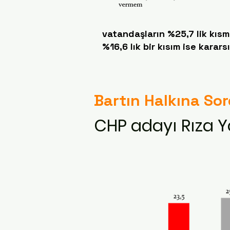
vatandaşların %25,7 lik kısmı
%16,6 lık bir kısım ise karars
Bartın Halkına So
CHP adayı Rıza Y