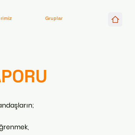
erimiz
Gruplar
APORU
andaşların;
öğrenmek,